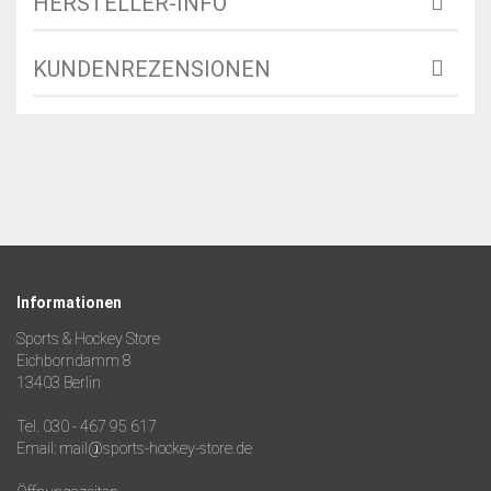
HERSTELLER-INFO
KUNDENREZENSIONEN
Informationen
Sports & Hockey Store
Eichborndamm 8
13403 Berlin
Tel. 030 - 467 95 617
Email: mail@sports-hockey-store.de