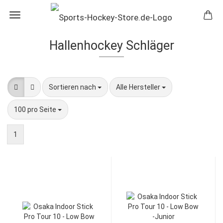
Hallenhockey Schläger
Sortieren nach
pro Seite
Sortieren nach
Alle Hersteller
pro Seite
100 pro Seite
1