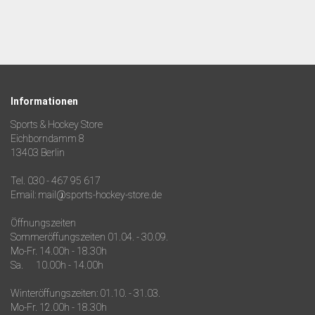
Informationen
Sports & Hockey Store
Eichborndamm 8
13403 Berlin
Tel. 030 - 467 95 617
Email: mail@sports-hockey-store.de
Öffnungszeiten
Sommeröffungszeiten 01.04. - 30.09.
Mo-Fr. 14.00h - 18.30h
Sa. 10.00h - 14.00h
Winteröffungszeiten: 01.10. - 31.03.
Mo-Fr. 12.00h - 18.30h