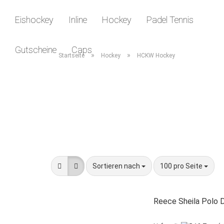
Eishockey
Inline
Hockey
Padel Tennis
Gutscheine
Caps
»
»
Startseite
Hockey
HCKW Hockey
Sortieren nach
pro Seite
Sortieren nach
100 pro Seite
Reece Sheila Polo 