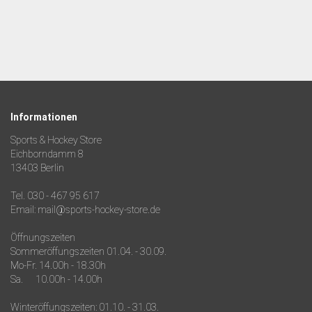
Informationen
Sports & Hockey Store
Eichborndamm 8
13403 Berlin
Tel. 030 - 467 95 617
Email: mail@sports-hockey-store.de
Öffnungszeiten
Sommeröffungszeiten 01.04. - 30.09.
Mo-Fr. 14.00h - 18.30h
Sa. 10.00h - 14.00h
Winteröffungszeiten: 01.10. - 31.03.