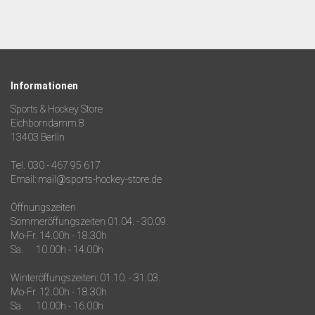
Informationen
Sports & Hockey Store
Eichborndamm 8
13403 Berlin
Tel. 030 - 467 95 617
Email: mail@sports-hockey-store.de
Öffnungszeiten
Sommeröffungszeiten 01.04. - 30.09.
Mo-Fr. 14.00h - 18.30h
Sa. 10.00h - 14.00h
Winteröffungszeiten: 01.10. - 31.03.
Mo-Fr. 12.00h - 18.30h
Sa. 10.00h - 16.00h