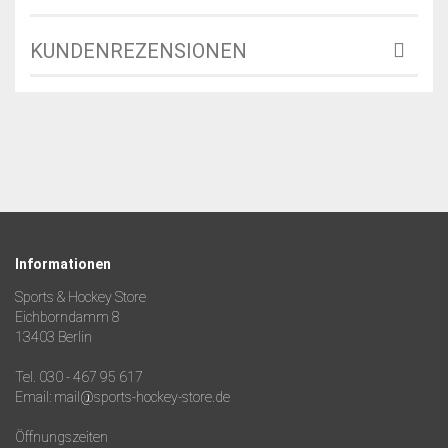
KUNDENREZENSIONEN
Informationen
Sports & Hockey Store
Eichborndamm 8
13403 Berlin
Tel. 030 - 467 95 617
Email: mail@sports-hockey-store.de
Öffnungszeiten