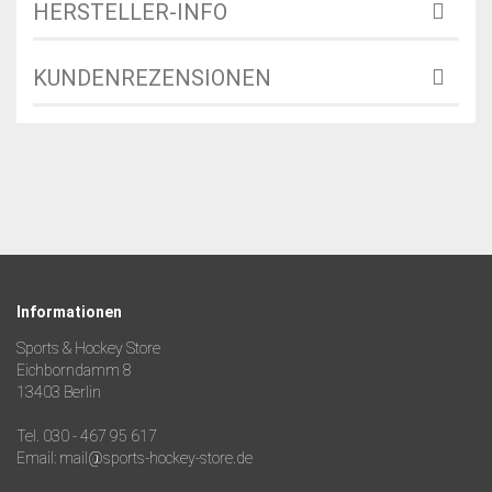
HERSTELLER-INFO
KUNDENREZENSIONEN
Informationen
Sports & Hockey Store
Eichborndamm 8
13403 Berlin
Tel. 030 - 467 95 617
Email: mail@sports-hockey-store.de