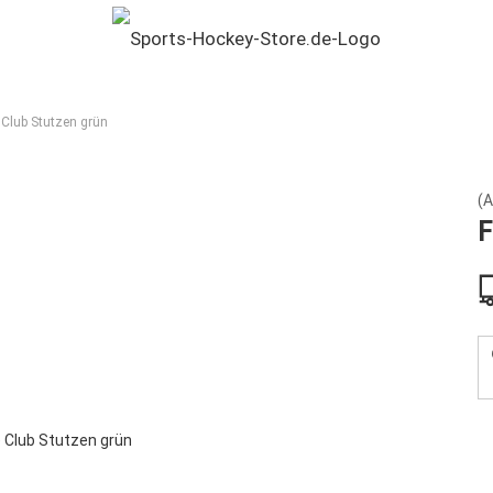
Club Stutzen grün
(A
F