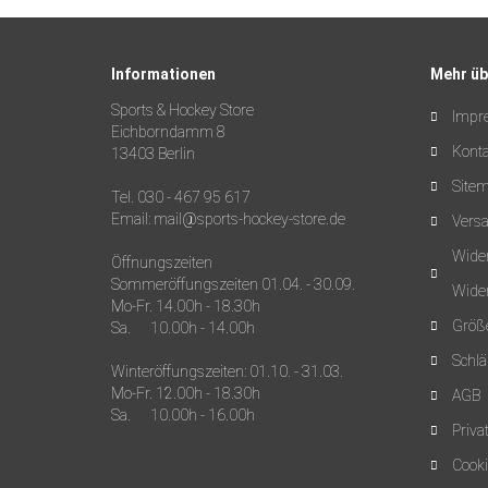
Informationen
Mehr übe
Sports & Hockey Store
Impr
Eichborndamm 8
Konta
13403 Berlin
Site
Tel. 030 - 467 95 617
Email: mail@sports-hockey-store.de
Vers
Wider
Öffnungszeiten
Sommeröffungszeiten 01.04. - 30.09.
Wider
Mo-Fr. 14.00h - 18.30h
Größe
Sa. 10.00h - 14.00h
Schl
Winteröffungszeiten: 01.10. - 31.03.
Mo-Fr. 12.00h - 18.30h
AGB
Sa. 10.00h - 16.00h
Priva
Cooki