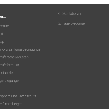
Größentabellen
r...
Schlägerbiegungen
essum
kt
map
and- & Zahlungsbedingungen
rufsrecht & Muster-
rufsformular
ntabellen
ägerbiegungen
tsphäre und Datenschutz
e Einstellungen