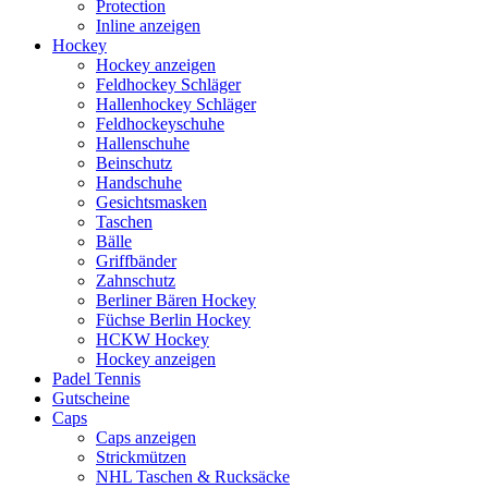
Protection
Inline anzeigen
Hockey
Hockey anzeigen
Feldhockey Schläger
Hallenhockey Schläger
Feldhockeyschuhe
Hallenschuhe
Beinschutz
Handschuhe
Gesichtsmasken
Taschen
Bälle
Griffbänder
Zahnschutz
Berliner Bären Hockey
Füchse Berlin Hockey
HCKW Hockey
Hockey anzeigen
Padel Tennis
Gutscheine
Caps
Caps anzeigen
Strickmützen
NHL Taschen & Rucksäcke