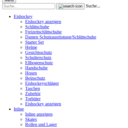
Menü
Suche...
Eishockey
Eishockey anzeigen
Schlittschuhe
Freizeitschlittschuhe
Damen Schutzausrüstung/Schlittschuhe
Starter Set
Helme
Gesichtsschutz
Schulterschutz
Ellbogenschutz
Handschuhe
Hosen
Beinschutz
Eishockeyschläger
Taschen
Zubehör
Torhüter
Eishockey anzeigen
Inline
Inline anzeigen
Skates
Rollen und Lager