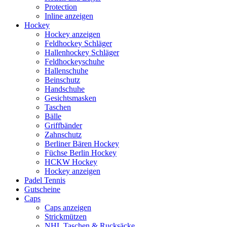
Protection
Inline anzeigen
Hockey
Hockey anzeigen
Feldhockey Schläger
Hallenhockey Schläger
Feldhockeyschuhe
Hallenschuhe
Beinschutz
Handschuhe
Gesichtsmasken
Taschen
Bälle
Griffbänder
Zahnschutz
Berliner Bären Hockey
Füchse Berlin Hockey
HCKW Hockey
Hockey anzeigen
Padel Tennis
Gutscheine
Caps
Caps anzeigen
Strickmützen
NHL Taschen & Rucksäcke