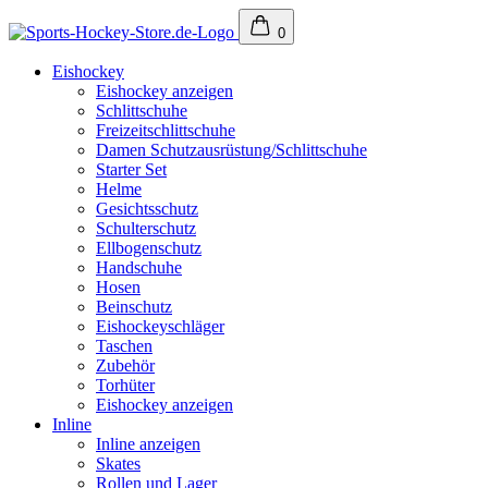
0
Eishockey
Eishockey anzeigen
Schlittschuhe
Freizeitschlittschuhe
Damen Schutzausrüstung/Schlittschuhe
Starter Set
Helme
Gesichtsschutz
Schulterschutz
Ellbogenschutz
Handschuhe
Hosen
Beinschutz
Eishockeyschläger
Taschen
Zubehör
Torhüter
Eishockey anzeigen
Inline
Inline anzeigen
Skates
Rollen und Lager